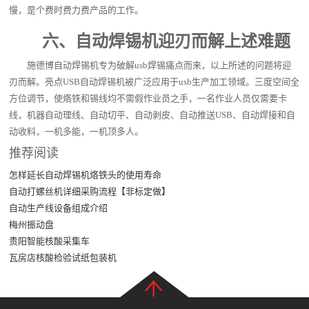
慢，是个费时费力费产品的工作。
六、自动焊锡机迎刃而解上述难题
施德博自动焊锡机专为破解usb焊锡痛点而来，以上所述的问题将迎
刃而解。亮点USB自动焊锡机被广泛应用于usb生产加工领域。三度空间全
方位调节，使烙铁和锡线均不需假作业员之手，一名作业人员仅需要卡
线，机器自动理线、自动切平、自动剥皮、自动推送USB、自动焊接和自
动收料，一机多能，一机顶多人。
推荐阅读
怎样延长自动焊锡机烙铁头的使用寿命
自动打螺丝机详细采购流程【非标定做】
自动生产线设备组成介绍
梅州振动盘
贵阳智能核酸采集车
瓦房店核酸检验试纸包装机