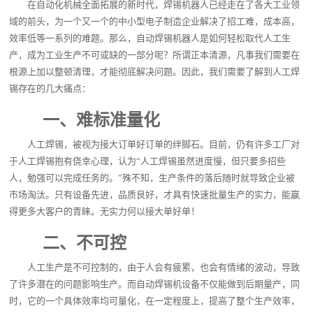
在自动化机械全面拓展的新时代，焊锡机器人已经走在了各大工业领
域的前头，为一个又一个的中小型电子制造企业解决了招工难，成本高，
效率低等一系列的难题。那么，自动焊锡机器人是如何轻松取代人工生
产，成为工业生产不可或缺的一部分呢？所谓正本清源，凡事我们需要在
根源上加以整顿清理，才能彻底解决问题。因此，我们需要了解到人工焊
锡存在的几大痛点：
一、难标准量化
人工焊锡，被视为接大订单好订单的绊脚石。目前，仍有许多工厂对
于人工焊锡抱有侥幸心理，认为“人工焊锡虽然进度慢，但只要多招些
人，勉强可以完成任务的。”殊不知，生产条件的落后随时就导致企业被
市场淘汰。只有设备先进，品质良好，才具有快速批量生产的实力，能赢
得更多大客户的青睐。无实力何以接大单好单！
二、不可控
人工生产是不可控制的，由于人会有疲累，也会有情绪的波动，导致
了许多潜在的问题影响生产。而自动焊锡机设备不仅能做到后期量产，同
时，它的一个具体效率均可量化，在一定程度上，提高了整个生产效率，