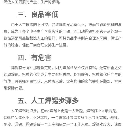
降低人工因素对产量、生产的影响。
三、
良品率低
由于人工操作的不可控，导致焊锡良品率低下，进而导致原材料的浪
费，成为了多个电子生产企业头疼的问题，而自动焊锡机不管是从外观一
致性还是可靠性都比人工的要好，可将良品率控制在合理的区间，保证产
能的稳定，促使厂商合理安排生产进度。
四、
有危害
焊锡有毒吗？那是肯定的。因为焊锡丝条不仅含有锡，还有松香之类
的助焊剂。松香的化学成分主要有松香酸、胡椒酸等，松香氧化后产生的
气体，具有强刺激气味，人体吸入后，含有焦油的废气会积在肺部，容易
引起肺病变。
五、人工焊锡步骤多
人工焊锡痛点多，在usb焊锡上更是一大难题。焊锡作业人最清楚，
USB产品体积小，不好拿捏，一个焊锡环节需要多个人共同完成，裁线、
剥皮、浸锡、焊锡等每一个工序都需要一个工作人员。焊锡难度大，速度