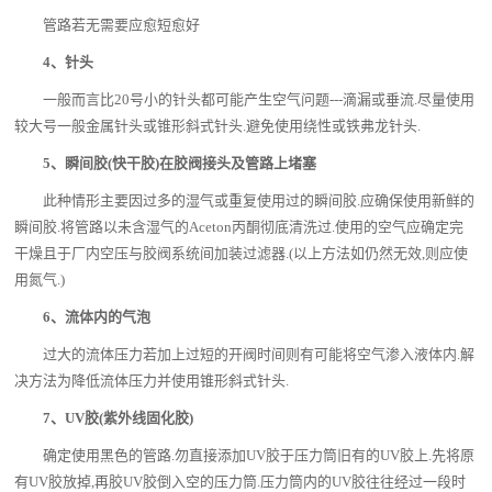
管路若无需要应愈短愈好
4、针头
一般而言比20号小的针头都可能产生空气问题---滴漏或垂流.尽量使用
较大号一般金属针头或锥形斜式针头.避免使用绕性或铁弗龙针头.
5、瞬间胶(快干胶)在胶阀接头及管路上堵塞
此种情形主要因过多的湿气或重复使用过的瞬间胶.应确保使用新鲜的
瞬间胶.将管路以未含湿气的Aceton丙酮彻底清洗过.使用的空气应确定完
干燥且于厂内空压与胶阀系统间加装过滤器.(以上方法如仍然无效,则应使
用氮气.)
6、流体内的气泡
过大的流体压力若加上过短的开阀时间则有可能将空气渗入液体内.解
决方法为降低流体压力并使用锥形斜式针头.
7、UV胶(紫外线固化胶)
确定使用黑色的管路.勿直接添加UV胶于压力筒旧有的UV胶上.先将原
有UV胶放掉,再胶UV胶倒入空的压力筒.压力筒内的UV胶往往经过一段时