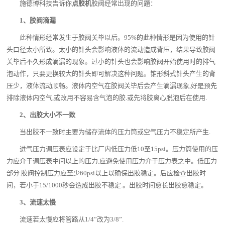
施德博科技告诉你
点胶机
胶阀经常出现的问题：
1、胶阀滴漏
此种情形经常发生于胶阀关毕以后。95%的此种情形是因为使用的针
头口径太小所致。太小的针头会影响液体的流动造成背压，结果导致胶阀
关毕后不久形成滴漏的现象。过小的针头也会影响胶阀开始使用时的排气
泡动作，只要更换较大的针头即可解决这种问题。锥形斜式针头产生的背
压少，液体流动顺畅。液体内空气在胶阀关毕后会产生滴漏现象,好是预先
排除液体内空气,或改用不容易含气泡的胶.或先将胶离心脱泡后在使用.
2、出胶大小不一致
当出胶不一致时主要为储存流体的压力筒或空气压力不稳定所产生.
进气压力调压表应设定于比厂内低压力低10至15psi。压力筒使用的压
力应介于调压表中间以上的压力,应避免使用压力介于压力表之中。低压力
部分.胶阀控制压力应至少60psi以上以确保出胶稳定。后应检查出胶时
间，若小于15/1000秒会造成出胶不稳定.。出胶时间愈长出胶愈稳定。
3、流速太慢
流速若太慢应将管路从1/4”改为3/8”.