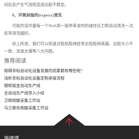
间后会产生气泡而造成出胶不稳定。
8、环氧树脂的(expoxy)清洗
可能的话尽量每一个Shift用一般甲苯溶剂的储存压力筒自动清洗一次,
愈常清洗越好。
综上所述，我们可以知道点胶机胶阀经常出现胶阀滴漏、出胶大小不
一致、流速太慢等八大问题。
推荐阅读
阻碍非标自动化设备发展的因素都有哪些呢?
浅析非标自动化设备定制承接流程
钢柜钣金自动生产线
全自动生产线导入小结
卫辉核酸采集工作站
乌兰察布核酸采集工作站
施德博