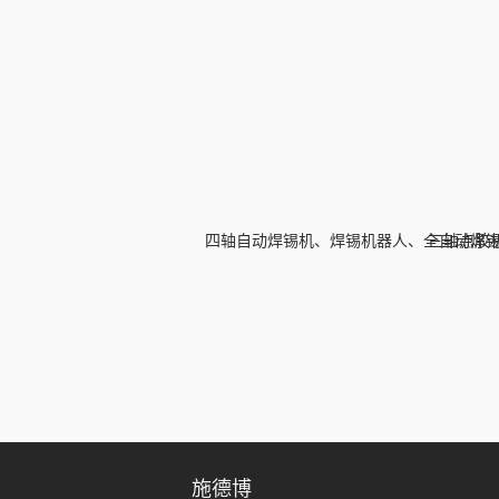
粉盒自动生产线
四轴自动焊锡机、焊锡机器人、全自动焊
三轴点胶
施德博